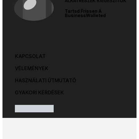
ALKATRÉSZEK KIEGÉSZITŐK
Tartsd Frissen A
BusinessWalleted
KAPCSOLAT
VÉLEMÉNYEK
HASZNÁLATI ÚTMUTATÓ
GYAKORI KÉRDÉSEK