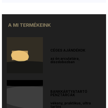
A MI TERMÉKEINK
CÉGES AJÁNDÉKOK
az ön arculatára,
díszdobozban
BANKKÁRTYATARTÓ
PÉNZTÁRCÁK
vékony, praktikus, ultra
tartós