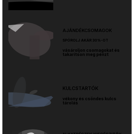
AJÁNDÉKCSOMAGOK
SPÓROLJ AKÁR 30%-OT
vásároljon csomagokat és
takarítson meg pénzt
KULCSTARTÓK
vékony és csöndes kulcs
tárolás