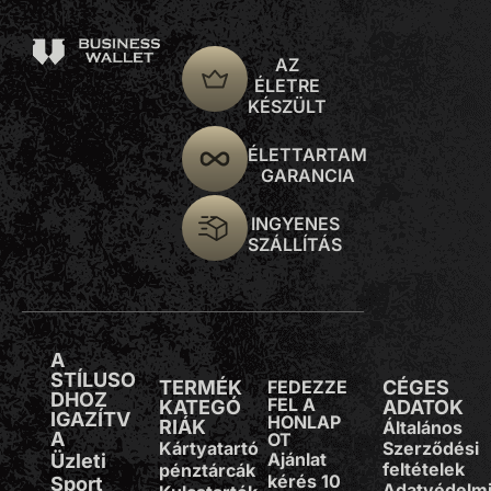
AZ
ÉLETRE
KÉSZÜLT
ÉLETTARTAM
GARANCIA
INGYENES
SZÁLLÍTÁS
A
STÍLUSO
TERMÉK
FEDEZZE
CÉGES
DHOZ
FEL A
KATEGÓ
ADATOK
IGAZÍTV
HONLAP
RIÁK
Általános
A
OT
Kártyatartó
Szerződési
Ajánlat
Üzleti
feltételek
pénztárcák
kérés 10
Sport
Adatvédelm