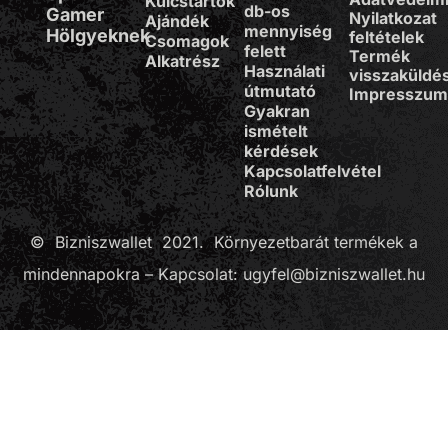
Kulcstartók
db-os
Gamer
Nyilatkozat
Ajándék
mennyiség
Hölgyeknek
feltételek
Csomagok
felett
Termék
Alkatrész
Használati
visszaküldé
útmutató
Impresszu
Gyakran
ismételt
kérdések
Kapcsolatfelvétel
Rólunk
© Bizniszwallet 2021. Környezetbarát termékek a
mindennapokra – Kapcsolat: ugyfel@bizniszwallet.hu