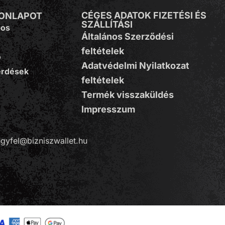
CÉGES ADATOK FIZETÉSI ÉS
HONLAPOT
SZÁLLÍTÁSI
-os
Általános Szerződési
feltételek
ó
Adatvédelmi Nyilatkozat
érdések
feltételek
Termék visszaküldés
Impresszum
gyfel@bizniszwallet.hu