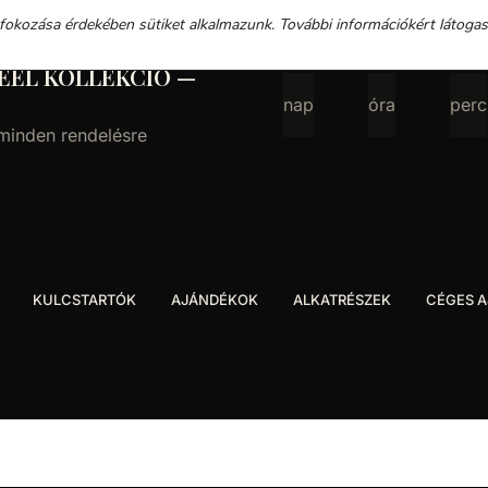
 fokozása érdekében sütiket alkalmazunk. További információkért látoga
EEL KOLLEKCIÓ —
nap
óra
perc
 minden rendelésre
KULCSTARTÓK
AJÁNDÉKOK
ALKATRÉSZEK
CÉGES 