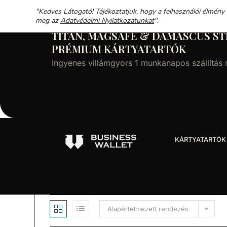
"Kedves Látogató! Tájékoztatjuk, hogy a felhasználói élmény
meg az
Adatvédelmi Nyilatkozatunkat
".
TITÁN, MAGSAFE & DAMASCUS ST
PRÉMIUM KÁRTYATARTÓK
Ingyenes villámgyors 1 munkanapos szállítás
KÁRTYATARTÓK
Alapértelmezett rendezés