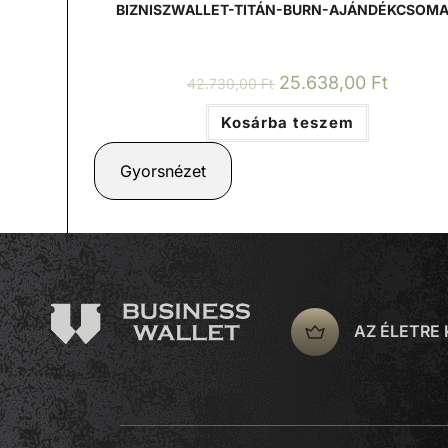
BIZNISZWALLET-TITÁN-BURN-AJÁNDÉKCSOM
25.638,00
Ft
42.730,00
Ft
Kosárba teszem
Gyorsnézet
AZ ÉLETRE