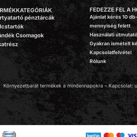
FEDEZZE FEL A 
ERMÉKKATEGÓRIÁK
Ajánlat kérés 10 db
rtyatartó pénztárcák
mennyiség felett
lcstartók
Használati útmutat
ándék Csomagok
Gyakran ismételt k
katrész
Kapcsolatfelvétel
Rólunk
 Környezetbarát termékek a mindennapokra – Kapcsolat: u