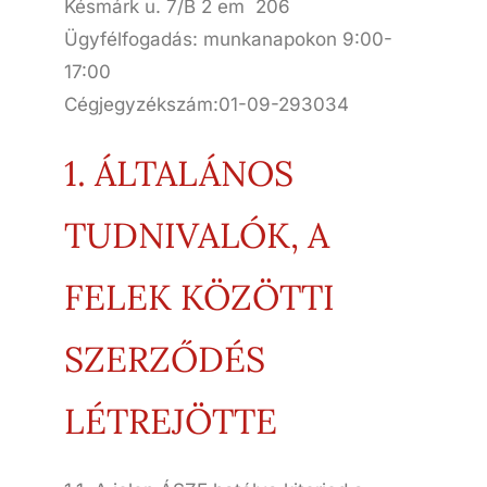
Késmárk u. 7/B 2 em 206
Ügyfélfogadás: munkanapokon 9:00-
17:00
Cégjegyzékszám:01-09-293034
1. ÁLTALÁNOS
TUDNIVALÓK, A
FELEK KÖZÖTTI
SZERZŐDÉS
LÉTREJÖTTE