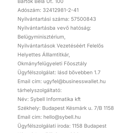
Bartók Béla Út. 100
Adószám: 32412981-2-41
Nyilvántartási száma: 57500843
Nyilvántartásba vevő hatóság:
Belügyminisztérium,
Nyilvántartások Vezetéséért Felelős
Helyettes Álllamtitkár,
Okmányfelügyeleti Főosztály
Ügyfélszolgálat: lásd bővebben 1.7
Email cím: ugyfel@businesswallet.hu
tárhelyszolgáltató:
Név: Sybell Informatika kft
Székhely: Budapest Késmárk u. 7/B 1158
Email cim: hello@sybell.hu
Ügyfélszolgálati iroda: 1158 Budapest