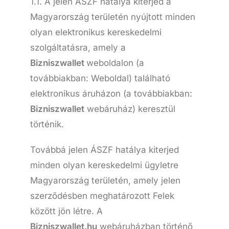
1.1. A jelen ÁSZF hatálya kiterjed a
Magyarország területén nyújtott minden
olyan elektronikus kereskedelmi
szolgáltatásra, amely a
Bizniszwallet
weboldalon (a
továbbiakban: Weboldal) található
elektronikus áruházon (a továbbiakban:
Bizniszwallet
webáruház) keresztül
történik.
Továbbá jelen ÁSZF hatálya kiterjed
minden olyan kereskedelmi ügyletre
Magyarország területén, amely jelen
szerződésben meghatározott Felek
között jön létre. A
Bizniszwallet.hu
webáruházban történő