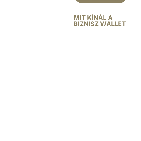
MIT KÍNÁL A
BIZNISZ WALLET
A BizniszWallet
egyesíti a
különböző
pénztárcatípusok
legjobb
tulajdonságait, hogy
egy minden igényt
kielégítő megoldást
hozzon létre.
A BizniszWallet
pénztárca vékony,
minimalista, RFID-