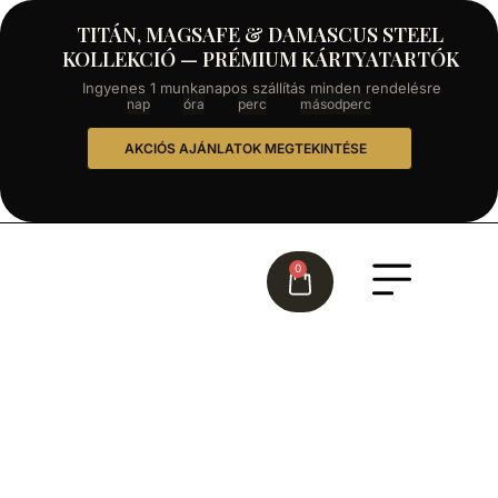
TITÁN, MAGSAFE & DAMASCUS STEEL
KOLLEKCIÓ — PRÉMIUM KÁRTYATARTÓK
Ingyenes 1 munkanapos szállítás minden rendelésre
nap
óra
perc
másodperc
AKCIÓS AJÁNLATOK MEGTEKINTÉSE
0
HÖLGYEKNEK
A stílus és a praktikum tökéletes
ötvözete hölgyek számára! Ezek a
prémium minőségű női pénztárcák
nemcsak elegáns megjelenést