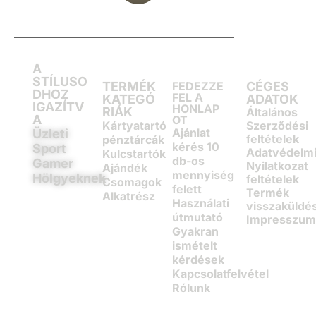
A
STÍLUSO
TERMÉK
FEDEZZE
CÉGES
DHOZ
FEL A
KATEGÓ
ADATOK
IGAZÍTV
HONLAP
RIÁK
Általános
A
OT
Kártyatartó
Szerződési
Ajánlat
Üzleti
feltételek
pénztárcák
kérés 10
Sport
Adatvédelm
Kulcstartók
db-os
Gamer
Nyilatkozat
Ajándék
mennyiség
Hölgyeknek
feltételek
Csomagok
felett
Termék
Alkatrész
Használati
visszaküldé
útmutató
Impresszu
Gyakran
ismételt
kérdések
Kapcsolatfelvétel
Rólunk