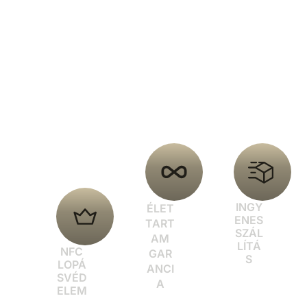
nyújtanak, hanem a legmodernebb
NFC-védelemmel gondoskodnak a
kártyák és adatok biztonságáról is.
INGY
ÉLET
ENES
TART
SZÁL
AM
LÍTÁ
NFC
GAR
S
LOPÁ
ANCI
SVÉD
A
ELEM