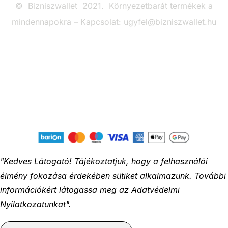
© Bizniszwallet 2021. Környezetbarát termékek a
mindennapokra – Kapcsolat: ugyfel@bizniszwallet.hu
"Kedves Látogató! Tájékoztatjuk, hogy a felhasználói
élmény fokozása érdekében sütiket alkalmazunk. További
információkért látogassa meg az
Adatvédelmi
Nyilatkozatunkat
".