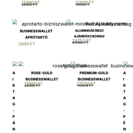
12990 FT
12990 FT
24990 FT
19990FT
ALUMINIUM (RED)
BUSINESSWALLET
AJÁNDÉKCSOMAG
APRÓTARTÓ
24752 FT
44360 FT
3990 FT
A
ROSE-GOLD
PREMIUM-GOLD
A
I
BUSINESSWALLET
BUSINESSWALLET
I
14990 FT
77569 FT
R
24990 FT
110814 FT
R
T
T
A
A
G
G
-
-
P
P
Á
É
N
N