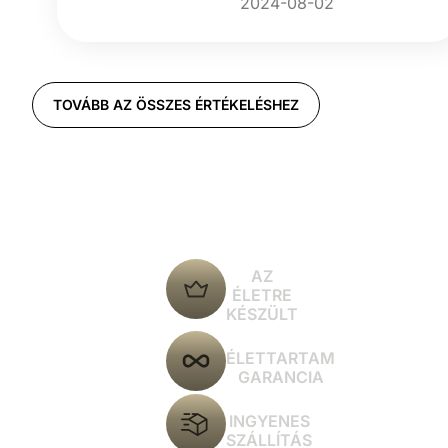
2024-08-02
TOVÁBB AZ ÖSSZES ÉRTÉKELÉSHEZ
AZ
ÉLETRE
KÉSZÜLT
ÉLETTARTAM
GARANCIA
INGYENES
SZÁLLÍTÁS