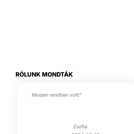
érezheti magát az
érintésmentes
adatokat kínáló
kártyák
használatával.
RÓLUNK MONDTÁK
Minden rendben volt!”
Zsófia