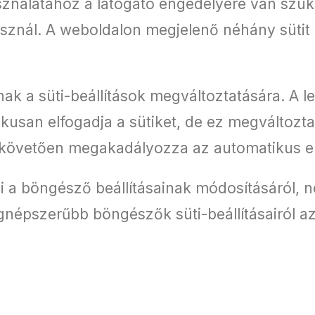
sználatához a látogató engedélyére van szü
asznál. A weboldalon megjelenő néhány sütit 
ak a süti-beállítások megváltoztatására. A 
kusan elfogadja a sütiket, de ez megváltozt
t követően megakadályozza az automatikus e
i a böngésző beállításainak módosításáról, 
egnépszerűbb böngészők süti-beállításairól az