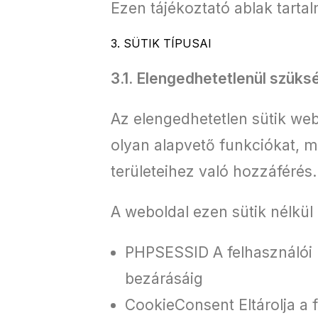
Ezen tájékoztató ablak tartal
3. SÜTIK TÍPUSAI
3.1. Elengedhetetlenül szüks
Az elengedhetetlen sütik web
olyan alapvető funkciókat, m
területeihez való hozzáférés
A weboldal ezen sütik nélkü
PHPSESSID A felhasználói 
bezárásáig
CookieConsent Eltárolja a f