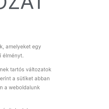
OZAT
ok, amelyeket egy
i élményt.
nek tartós változatok
rint a sütiket abban
van a weboldalunk