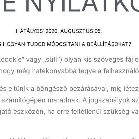
E NYILATK
HATÁLYOS: 2020. AUGUSZTUS 05.
, ÉS HOGYAN TUDOD MÓDOSÍTANI A BEÁLLÍTÁSOKAT?
„cookie” vagy „süti”) olyan kis szöveges fájl
, hogy még hatékonyabbá tegye a felhasználó
és eltűnik a böngésző bezárásával, míg létez
 számítógépén maradnak. A jogszabályok sze
ogató eszközén, ha erre feltétlenül szükség 