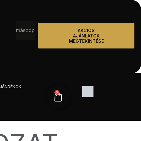
c
másodperc
AKCIÓS
AJÁNLATOK
MEGTEKINTÉSE
AJÁNDÉKOK
0