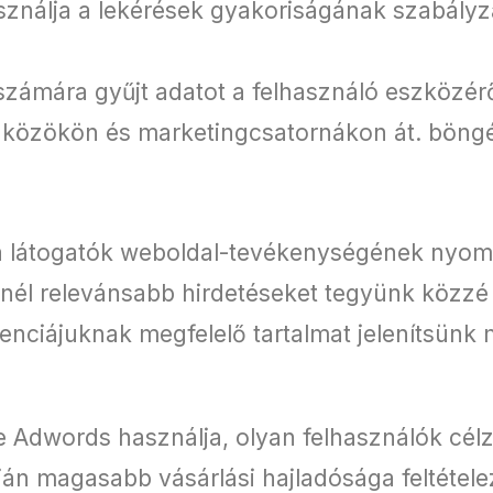
asználja a lekérések gyakoriságának szabál
 számára gyűjt adatot a felhasználó eszközér
zközökön és marketingcsatornákon át. böng
 a látogatók weboldal-tevékenységének nyo
inél relevánsabb hirdetéseket tegyünk közzé
enciájuknak megfelelő tartalmat jelenítsünk 
 Adwords használja, olyan felhasználók cél
ján magasabb vásárlási hajladósága feltétel