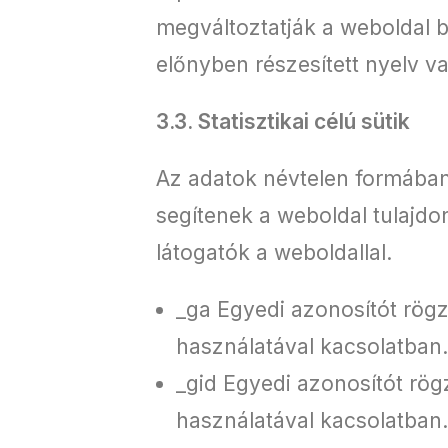
megváltoztatják a weboldal bi
előnyben részesített nyelv v
3.3. Statisztikai célú sütik
Az adatok névtelen formában v
segítenek a weboldal tulajd
látogatók a weboldallal.
_ga Egyedi azonosítót rögzí
használatával kacsolatban.
_gid Egyedi azonosítót rögz
használatával kacsolatban.