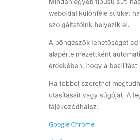
Minden egyéb típusú süti ha
weboldal különféle sütiket h
szolgáltatóink helyezik el.
A böngészők lehetőséget adn
alapértelmezettként automati
érdekében, hogy a beállítás
Ha többet szeretnél megtudn
utasításait vagy súgóját. A l
tájékozódhatsz:
Google Chrome