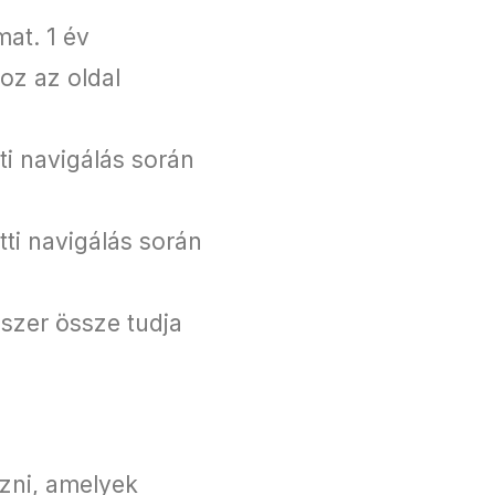
mat. 1 év
oz az oldal
i navigálás során
ti navigálás során
szer össze tudja
ezni, amelyek