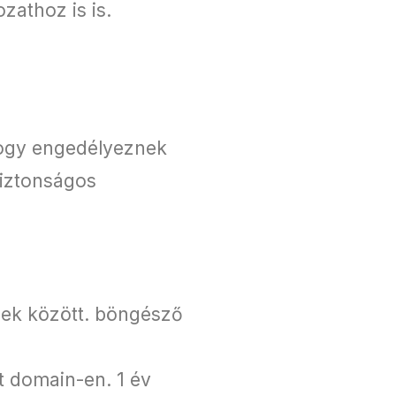
zathoz is is.
 hogy engedélyeznek
biztonságos
sek között. böngésző
tt domain-en. 1 év