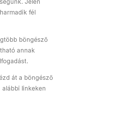
kségünk. Jelen
harmadik fél
legtöbb böngésző
atható annak
lfogadást.
nézd át a böngésző
 alábbi linkeken