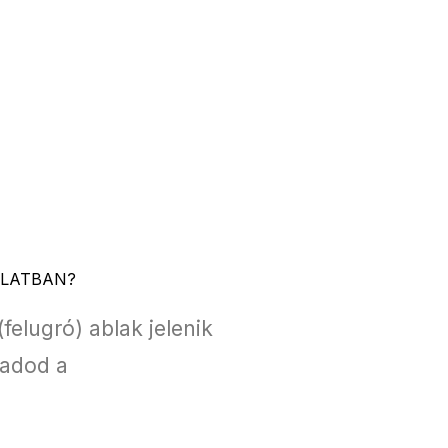
OLATBAN?
elugró) ablak jelenik
 adod a