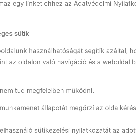
maz egy linket ehhez az Adatvédelmi Nyilatko
éges sütik
oldalunk használhatóságát segítik azáltal,
int az oldalon való navigáció és a weboldal 
.
l nem tud megfelelően működni.
munkamenet állapotát megőrzi az oldalkéré
elhasználó sütikezelési nyilatkozatát az ado