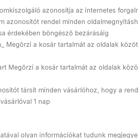
lomkiszolgáló azonosítja az internetes forgal
 azonosítót rendel minden oldalmegnyitásh
ása érdekében böngésző bezárásáig
egőrzi a kosár tartalmát az oldalak között
 Megőrzi a kosár tartalmát az oldalak közöt
sítót társít minden vásárlóhoz, hogy a rend
 vásárlóval 1 nap
álatával olyan információkat tudunk megjegy