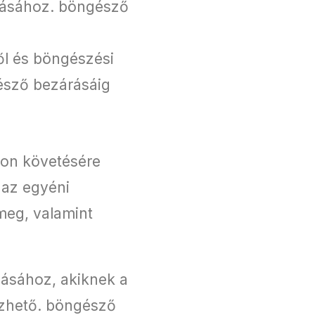
yzásához. böngésző
ől és böngészési
észő bezárásáig
mon követésére
 az egyéni
meg, valamint
zásához, akiknek a
ezhető. böngésző