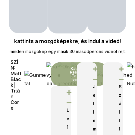
i
n
d
M
y
kattints a mozgóképekre, és indul a videó!
k
o
minden mozgókép egy másik 30 másodperces videót rejt.
m
SZÍ
N:
p
Kattints a
Részletes
Matt
a
Termék
Blac
leirásért
t
K|
J
S
Titá
i
e
z
N
b
Cor
l
á
E
i
L
l
l
l
e
e
l
i
í
m
í