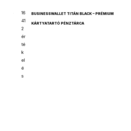
16
BUSINESSWALLET TITÁN BLACK – PRÉMIUM
41
KÁRTYATARTÓ PÉNZTÁRCA
2
ér
té
k
el
é
s