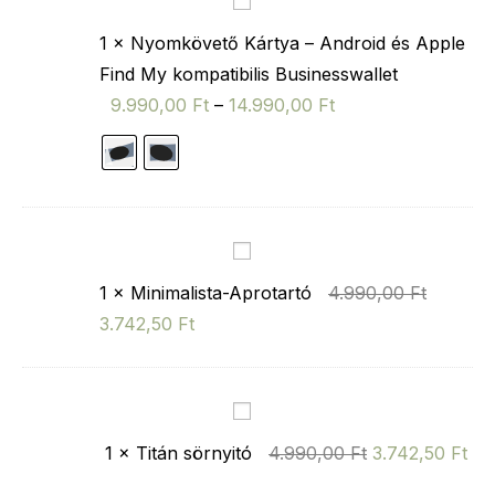
N
y
1
×
Nyomkövető Kártya – Android és Apple
o
Find My kompatibilis Businesswallet
m
9.990,00
Ft
–
14.990,00
Ft
k
ö
v
e
t
M
ő
i
1
×
Minimalista-Aprotartó
4.990,00
Ft
K
n
3.742,50
Ft
á
i
r
m
t
a
T
y
l
i
1
×
Titán sörnyitó
4.990,00
Ft
3.742,50
Ft
a
i
t