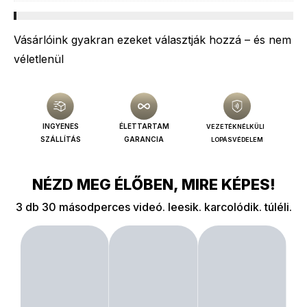
–
s
á
A
t
n
n
Vásárlóink gyakran ezeket választják hozzá – és nem
a
s
d
véletlenül
-
ö
r
A
r
o
p
n
i
r
y
INGYENES
ÉLETTARTAM
VEZETÉKNÉLKÜLI
d
o
i
SZÁLLÍTÁS
GARANCIA
LOPÁSVÉDELEM
é
t
t
s
a
ó
NÉZD MEG ÉLŐBEN, MIRE KÉPES!
A
r
3 db 30 másodperces videó. leesik. karcolódik. túléli.
p
t
p
ó
l
e
F