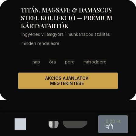
TITÁN, MAGSAFE & DAMASCUS
STEEL KOLLEKCIÓ — PRÉMIUM
KÁRTYATARTÓK
Ingyenes villámgyors 1 munkanapos szállítás
minden rendelésre
nap
óra
perc
másodperc
AKCIÓS AJÁNLATOK
MEGTEKINTÉSE
0,00
Ft
0