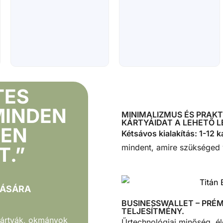
k
o
m
p
a
t
i
TES
b
MINDEN
i
MINIMALIZMUS ÉS PRAKT
KÁRTYÁIDAT A LEHETŐ 
l
BEN
Kétsávos kialakítás: 1-12 k
i
mindent, amire szükséged
T.”
s
B
u
LÁSÁRA
s
BUSINESSWALLET – PRÉ
i
TELJESÍTMÉNY.
 kártyák, okmányok
Űrtechnológiai minőség, él