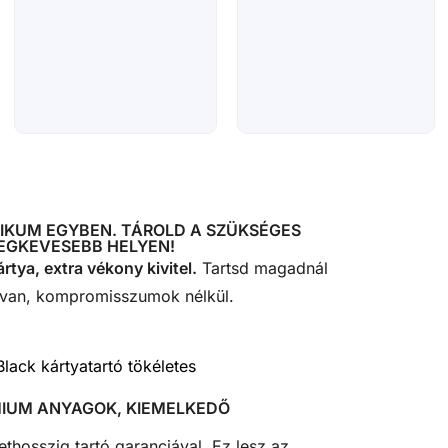
IKUM EGYBEN. TÁROLD A SZÜKSÉGES
LEGKEVESEBB HELYEN!
ártya, extra vékony kivitel.
Tartsd magadnál
 van, kompromisszumok nélkül.
MIUM ANYAGOK, KIEMELKEDŐ
ethosszig tartó garanciával. Ez lesz az