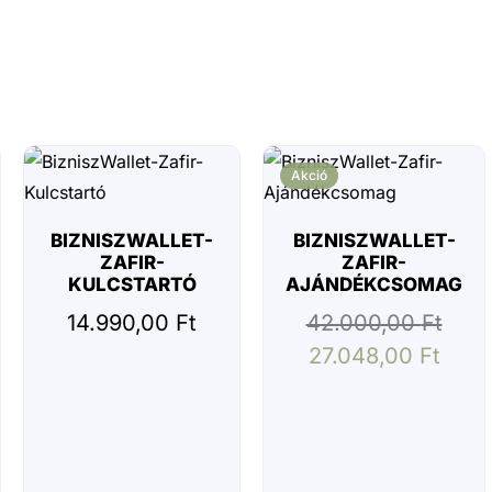
o
r
e
i
t
s
d
ó
z
é
s
A
Akció
p
p
BIZNISZWALLET-
BIZNISZWALLET-
l
ZAFIR-
ZAFIR-
e
KULCSTARTÓ
AJÁNDÉKCSOMAG
F
14.990,00
Ft
42.000,00
Ft
i
27.048,00
Ft
n
d
M
y