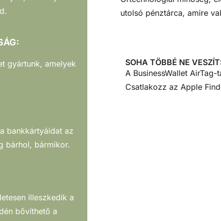
n
d.
utolsó pénztárca, amire va
e
s
SÁG:
s
w
SOHA TÖBBÉ NE VESZÍT
t gyártunk, amelyek
a
A BusinessWallet AirTag-t
l
Csatlakozz az Apple Find
l
e
t
a bankkártyáidat az
g bárhol, bármikor.
etesen illeszkedik a
dén bővíthető a