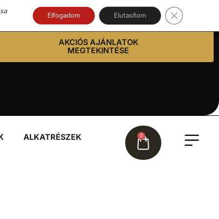
ssa
Close GDPR Co
Elfogadom
Elutasítom
AKCIÓS AJÁNLATOK
MEGTEKINTÉSE
K
ALKATRÉSZEK
0