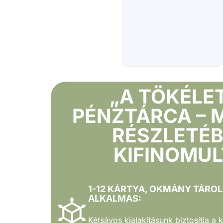
„A TÖKÉLE
PÉNZTÁRCA – 
RÉSZLETÉ
KIFINOMUL
1-12 KÁRTYA, OKMÁNY TÁRO
ALKALMAS:
Kétsávos kialakításunk biztosítja a