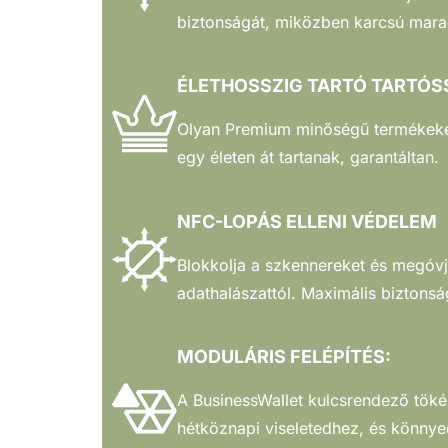
biztonságát, miközben karcsú mara
ÉLETHOSSZIG TARTÓ TARTÓS
Olyan Premium minőségű termékeke
egy életen át tartanak, garantáltan.
NFC-LOPÁS ELLENI VÉDELEM
Blokkolja a szkennereket és megóvj
adathalászattól. Maximális biztonsá
MODULÁRIS FELÉPÍTÉS:
A BusinessWallet kulcsrendező tökél
hétköznapi viseletedhez, és könnye