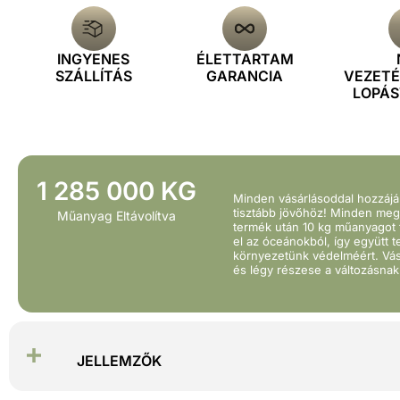
INGYENES
ÉLETTARTAM
SZÁLLÍTÁS
GARANCIA
VEZET
LOPÁ
1 285 000 KG
Minden vásárlásoddal hozzájá
tisztább jövőhöz! Minden meg
Műanyag Eltávolítva
termék után 10 kg műanyagot 
el az óceánokból, így együtt 
környezetünk védelméért. Vás
és légy részese a változásnak
JELLEMZŐK