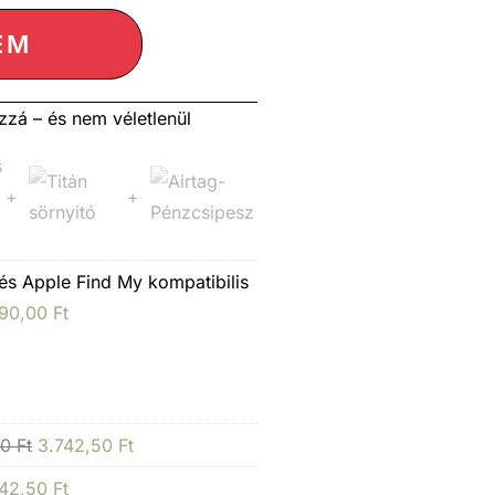
EM
zzá – és nem véletlenül
+
+
s Apple Find My kompatibilis
990,00
Ft
00
Ft
3.742,50
Ft
742,50
Ft