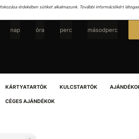
 fokozása érdekében sütiket alkalmazunk. További információkért látoga
nap
óra
perc
másodperc
KÁRTYATARTÓK
KULCSTARTÓK
AJÁNDÉKO
CÉGES AJÁNDÉKOK