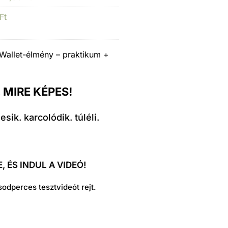
Ft
sWallet-élmény – praktikum +
 MIRE KÉPES!
ik. karcolódik. túléli.
 ÉS INDUL A VIDEÓ!
dperces tesztvideót rejt.