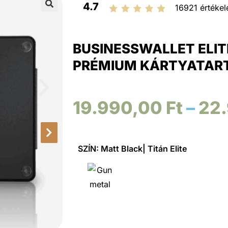
4.7
16921 értékel
🔍
BUSINESSWALLET ELIT
PRÉMIUM KÁRTYATAR
19.990,00
Ft
–
22
SZÍN: Matt Black| Titán Elite