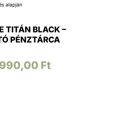
és alapján
E TITÁN BLACK –
TÓ PÉNZTÁRCA
.990,00
Ft