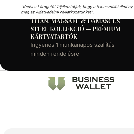
"Kedves Látogató! Tájékoztatjuk, hogy a felhasználói élmény
meg az
Adatvédelmi Nyilatkozatunkat
".
TITÁN, MAGSAFE & DAMASCUS
STEEL KOLLEKCIÓ — PRÉMIUM
KÁRTYATARTÓK
Ingyenes 1 munkanapos szállítás
minden rendelésre