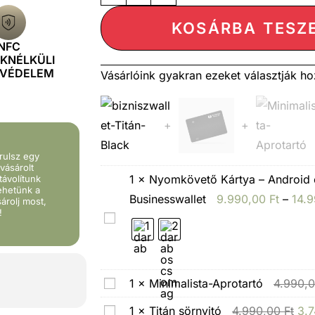
KOSÁRBA TESZ
NFC
ÉKNÉLKÜLI
SVÉDELEM
Vásárlóink gyakran ezeket választják ho
+
+
rulsz egy
vásárolt
1
×
Nyomkövető Kártya – Android é
távolítunk
tehetünk a
Businesswallet
9.990,00
Ft
–
14.
árolj most,
!
N
y
o
m
M
1
×
Minimalista-Aprotartó
4.990,
k
i
T
1
×
Titán sörnyitó
4.990,00
Ft
3.