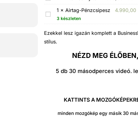
ö
n
i
v
1
×
Airtag-Pénzcsipesz
4.990,00
i
A
t
e
3 készleten
m
i
á
t
a
r
n
Ezekkel lesz igazán komplett a Busines
ő
l
t
s
stílus.
K
i
a
ö
á
NÉZD MEG ÉLŐBEN,
s
g
r
r
t
-
n
t
5 db 30 másodperces videó. lees
a
P
y
y
-
é
i
a
A
n
t
–
p
KATTINTS A MOZGÓKÉPEKRE,
z
ó
A
r
c
n
minden mozgókép egy másik 30 máso
o
s
d
t
i
r
a
p