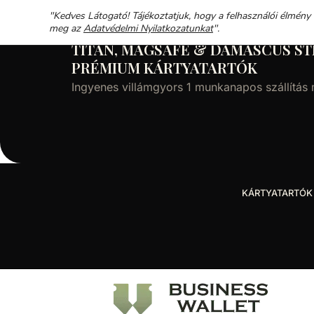
"Kedves Látogató! Tájékoztatjuk, hogy a felhasználói élmény
meg az
Adatvédelmi Nyilatkozatunkat
".
TITÁN, MAGSAFE & DAMASCUS ST
PRÉMIUM KÁRTYATARTÓK
Ingyenes villámgyors 1 munkanapos szállítás
KÁRTYATARTÓK