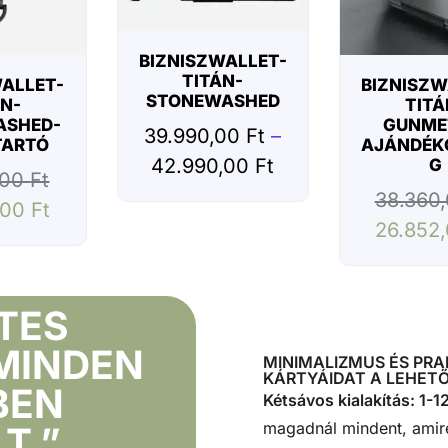
o
m
p
BIZNISZWALLET-
TITÁN-
WALLET-
BIZNISZW
a
STONEWASHED
ÁN-
TITÁ
t
ASHED-
GUNME
39.990,00
Ft
–
i
TARTÓ
AJÁNDÉK
42.990,00
Ft
G
b
,00
Ft
38.360
i
,00
Ft
l
26.852
i
s
B
TES
u
MINDEN
MINIMALIZMUS ÉS PRA
s
KÁRTYÁIDAT A LEHETŐ
BEN
i
Kétsávos kialakítás: 1-12
n
magadnál mindent, amir
T.”