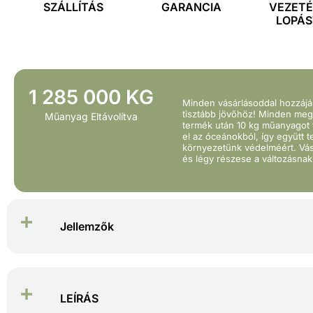
SZÁLLÍTÁS
GARANCIA
VEZET
LOPÁ
1 285 000 KG
Minden vásárlásoddal hozzájá
tisztább jövőhöz! Minden meg
Műanyag Eltávolítva
termék után 10 kg műanyagot 
el az óceánokból, így együtt 
környezetünk védelméért. Vás
és légy részese a változásnak
Jellemzők
LEÍRÁS