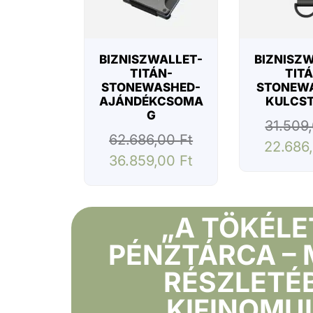
WALLET-
BIZNISZWALLET-
BIZNISZ
ÁN
TITÁN-
TIT
TAL-
STONEWASHED-
STONEW
TARTÓ
AJÁNDÉKCSOMA
KULCS
G
0,00
Ft
31.509
62.686,00
Ft
22.686
36.859,00
Ft
„A TÖKÉLE
PÉNZTÁRCA – 
RÉSZLETÉ
KIFINOMUL