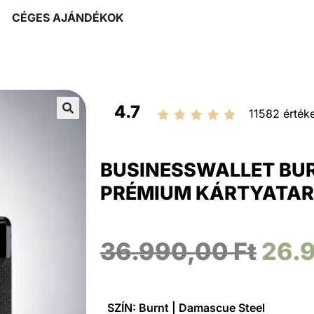
CÉGES AJÁNDÉKOK
4.7
11582 értéke
🔍
BUSINESSWALLET BU
PRÉMIUM KÁRTYATAR
36.990,00
Ft
26.
SZÍN: Burnt | Damascue Steel