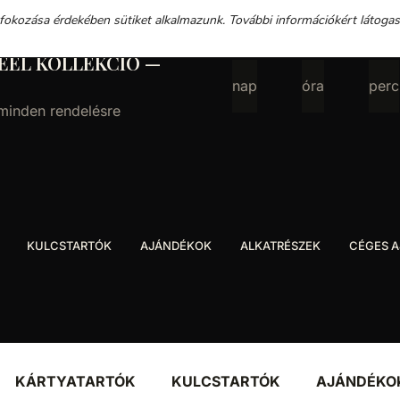
 fokozása érdekében sütiket alkalmazunk. További információkért látoga
EEL KOLLEKCIÓ —
nap
óra
perc
 minden rendelésre
KULCSTARTÓK
AJÁNDÉKOK
ALKATRÉSZEK
CÉGES 
KÁRTYATARTÓK
KULCSTARTÓK
AJÁNDÉKO