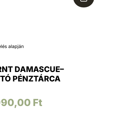
lés alapján
RNT DAMASCUE–
TÓ PÉNZTÁRCA
990,00
Ft