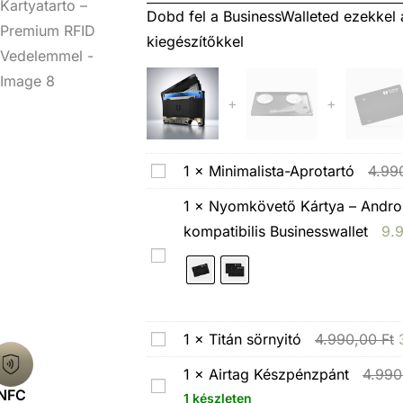
Dobd fel a BusinessWalleted ezekkel 
kiegészítőkkel
+
+
M
1
×
Minimalista-Aprotartó
4.99
i
1
×
Nyomkövető Kártya – Androi
n
kompatibilis Businesswallet
9.
i
N
m
y
a
o
l
m
T
1
×
Titán sörnyitó
4.990,00
Ft
i
k
i
s
1
×
Airtag Készpénzpánt
4.99
ö
A
t
NFC
t
1 készleten