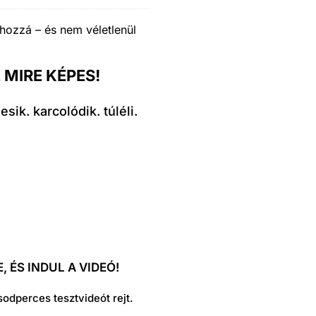
 hozzá – és nem véletlenül
 MIRE KÉPES!
ik. karcolódik. túléli.
 ÉS INDUL A VIDEÓ!
dperces tesztvideót rejt.