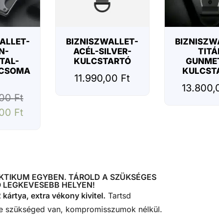
ALLET-
BIZNISZWALLET-
BIZNISZW
N-
ACÉL-SILVER-
TITÁ
TAL-
KULCSTARTÓ
GUNME
CSOMA
KULCST
11.990,00
Ft
13.800
,00
Ft
,00
Ft
KTIKUM EGYBEN. TÁROLD A SZÜKSÉGES
 LEGKEVESEBB HELYEN!
 kártya, extra vékony kivitel.
Tartsd
e szükséged van, kompromisszumok nélkül.