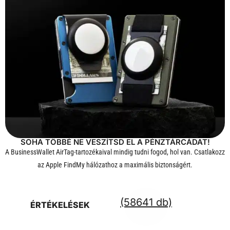
SOHA TÖBBÉ NE VESZÍTSD EL A PÉNZTÁRCÁDAT!
A BusinessWallet AirTag-tartozékaival mindig tudni fogod, hol van. Csatlakozz
az Apple FindMy hálózathoz a maximális biztonságért.
(58641 db)
ÉRTÉKELÉSEK