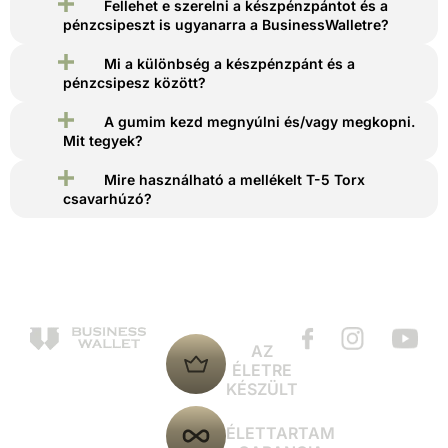
Fellehet e szerelni a készpénzpántot és a
pénzcsipeszt is ugyanarra a BusinessWalletre?
Mi a különbség a készpénzpánt és a
pénzcsipesz között?
A gumim kezd megnyúlni és/vagy megkopni.
Mit tegyek?
Mire használható a mellékelt T-5 Torx
csavarhúzó?
AZ
ÉLETRE
KÉSZÜLT
ÉLETTARTAM