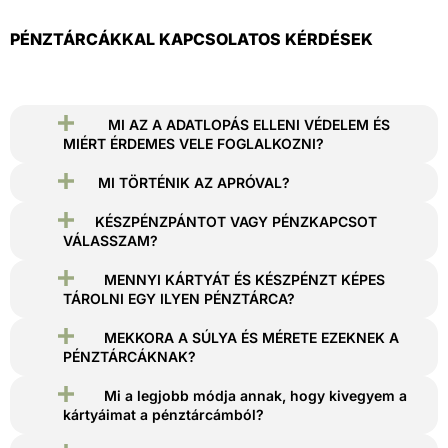
PÉNZTÁRCÁKKAL KAPCSOLATOS KÉRDÉSEK
MI AZ A ADATLOPÁS ELLENI VÉDELEM ÉS
MIÉRT ÉRDEMES VELE FOGLALKOZNI?
MI TÖRTÉNIK AZ APRÓVAL?
KÉSZPÉNZPÁNTOT VAGY PÉNZKAPCSOT
VÁLASSZAM?
MENNYI KÁRTYÁT ÉS KÉSZPÉNZT KÉPES
TÁROLNI EGY ILYEN PÉNZTÁRCA?
MEKKORA A SÚLYA ÉS MÉRETE EZEKNEK A
PÉNZTÁRCÁKNAK?
Mi a legjobb módja annak, hogy kivegyem a
kártyáimat a pénztárcámból?