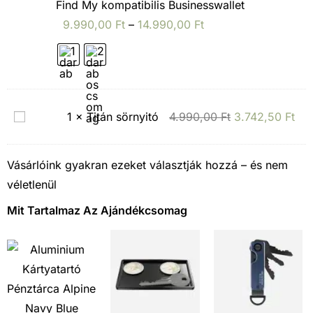
y
Find My kompatibilis Businesswallet
i
o
9.990,00
Ft
–
14.990,00
Ft
-
m
P
k
é
ö
n
v
z
T
1
×
Titán sörnyitó
4.990,00
Ft
3.742,50
Ft
e
c
i
t
s
t
ő
Vásárlóink gyakran ezeket választják hozzá – és nem
i
á
K
véletlenül
p
n
á
e
Mit Tartalmaz Az Ajándékcsomag
s
r
s
ö
t
z
r
y
n
a
y
–
i