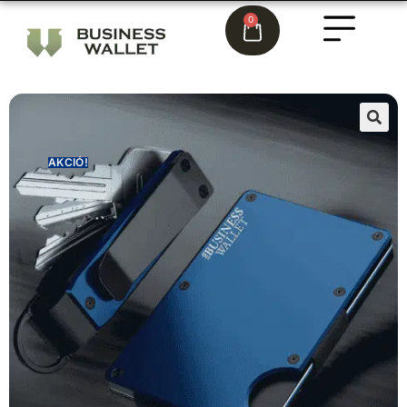
0
🔍
AKCIÓ!