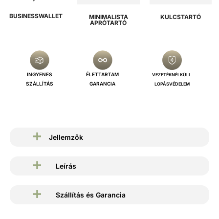
A
t
BUSINESSWALLET
n
MINIMALISTA
KULCSTARTÓ
APRÓTARTÓ
ó
d
r
o
i
INGYENES
ÉLETTARTAM
VEZETÉKNÉLKÜLI
SZÁLLÍTÁS
GARANCIA
d
LOPÁSVÉDELEM
é
s
A
Jellemzők
p
p
Leírás
l
e
F
Szállítás és Garancia
i