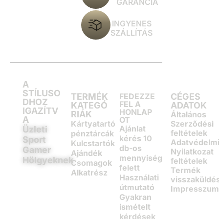
GARANCIA
INGYENES
SZÁLLÍTÁS
A
STÍLUSO
TERMÉK
FEDEZZE
CÉGES
DHOZ
FEL A
KATEGÓ
ADATOK
IGAZÍTV
HONLAP
RIÁK
Általános
A
OT
Kártyatartó
Szerződési
Ajánlat
Üzleti
feltételek
pénztárcák
kérés 10
Sport
Adatvédelm
Kulcstartók
db-os
Gamer
Nyilatkozat
Ajándék
mennyiség
Hölgyeknek
feltételek
Csomagok
felett
Termék
Alkatrész
Használati
visszaküldé
útmutató
Impresszu
Gyakran
ismételt
kérdések