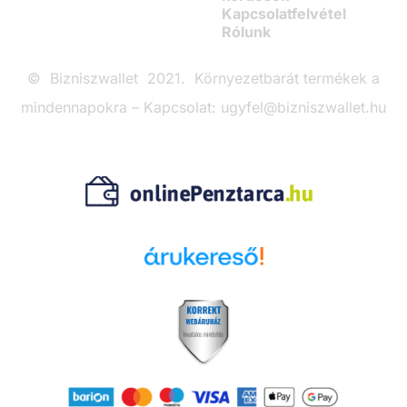
Kapcsolatfelvétel
Rólunk
© Bizniszwallet 2021. Környezetbarát termékek a
mindennapokra – Kapcsolat: ugyfel@bizniszwallet.hu