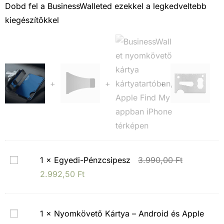
Dobd fel a BusinessWalleted ezekkel a legkedveltebb
kiegészítőkkel
+
+
+
E
1
×
Egyedi-Pénzcsipesz
3.990,00
Ft
g
2.992,50
Ft
y
e
N
1
×
Nyomkövető Kártya – Android és Apple
d