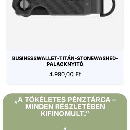
B
u
s
i
n
e
s
BUSINESSWALLET-TITÁN-STONEWASHED-
s
PALACKNYITÓ
w
4.990,00
Ft
a
l
l
„A TÖKÉLETES PÉNZTÁRCA –
e
MINDEN RÉSZLETÉBEN
t
KIFINOMULT.”